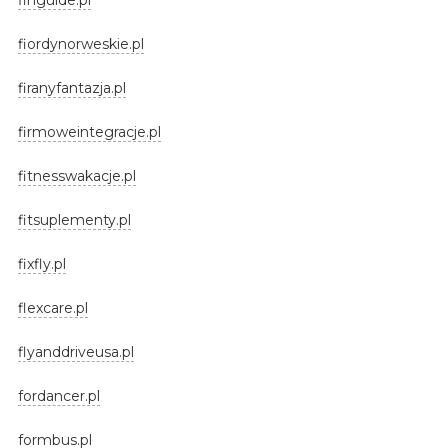
fiordynorweskie.pl
firanyfantazja.pl
firmoweintegracje.pl
fitnesswakacje.pl
fitsuplementy.pl
fixfly.pl
flexcare.pl
flyanddriveusa.pl
fordancer.pl
formbus.pl