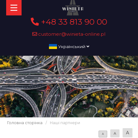
+48 33 813 90 00
customer@winieta-online.pl
Український
Головна сторінка
/
Наші партнери
A
A
A