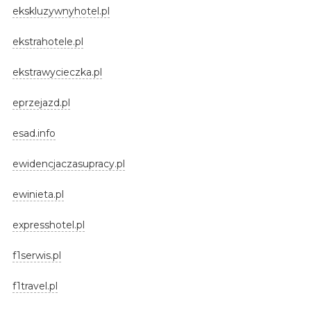
ekskluzywnyhotel.pl
ekstrahotele.pl
ekstrawycieczka.pl
eprzejazd.pl
esad.info
ewidencjaczasupracy.pl
ewinieta.pl
expresshotel.pl
f1serwis.pl
f1travel.pl