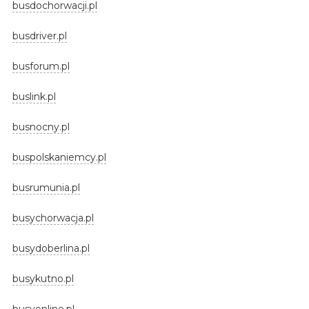
busdochorwacji.pl
busdriver.pl
busforum.pl
buslink.pl
busnocny.pl
buspolskaniemcy.pl
busrumunia.pl
busychorwacja.pl
busydoberlina.pl
busykutno.pl
busyonline.pl