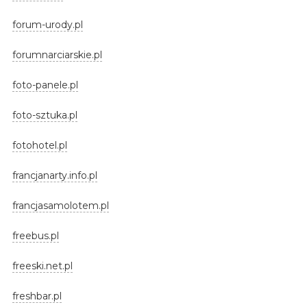
forum-urody.pl
forumnarciarskie.pl
foto-panele.pl
foto-sztuka.pl
fotohotel.pl
francjanarty.info.pl
francjasamolotem.pl
freebus.pl
freeski.net.pl
freshbar.pl