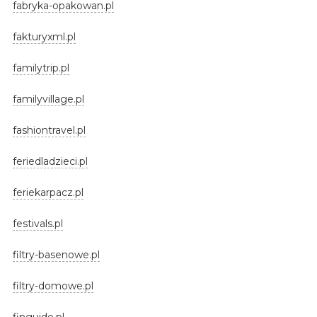
fabryka-opakowan.pl
fakturyxml.pl
familytrip.pl
familyvillage.pl
fashiontravel.pl
feriedladzieci.pl
feriekarpacz.pl
festivals.pl
filtry-basenowe.pl
filtry-domowe.pl
finguide.pl