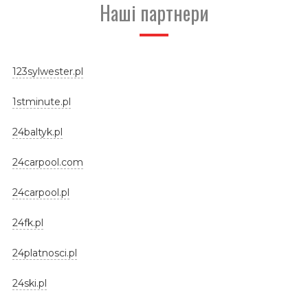
Наші партнери
123sylwester.pl
1stminute.pl
24baltyk.pl
24carpool.com
24carpool.pl
24fk.pl
24platnosci.pl
24ski.pl