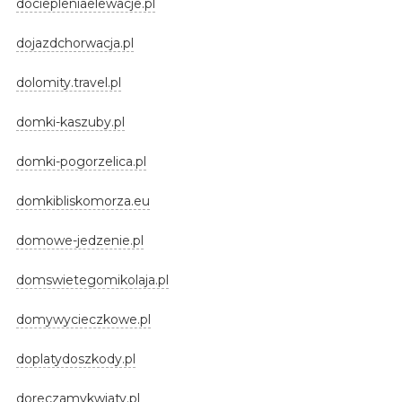
dociepleniaelewacje.pl
dojazdchorwacja.pl
dolomity.travel.pl
domki-kaszuby.pl
domki-pogorzelica.pl
domkibliskomorza.eu
domowe-jedzenie.pl
domswietegomikolaja.pl
domywycieczkowe.pl
doplatydoszkody.pl
doreczamykwiaty.pl