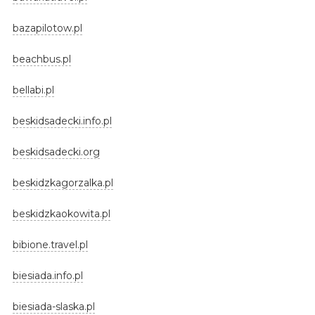
bazapilotow.pl
beachbus.pl
bellabi.pl
beskidsadecki.info.pl
beskidsadecki.org
beskidzkagorzalka.pl
beskidzkaokowita.pl
bibione.travel.pl
biesiada.info.pl
biesiada-slaska.pl