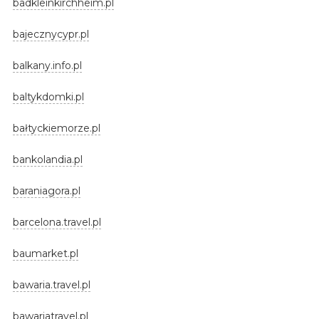
badkleinkirchheim.pl
bajecznycypr.pl
balkany.info.pl
baltykdomki.pl
bałtyckiemorze.pl
bankolandia.pl
baraniagora.pl
barcelona.travel.pl
baumarket.pl
bawaria.travel.pl
bawariatravel.pl