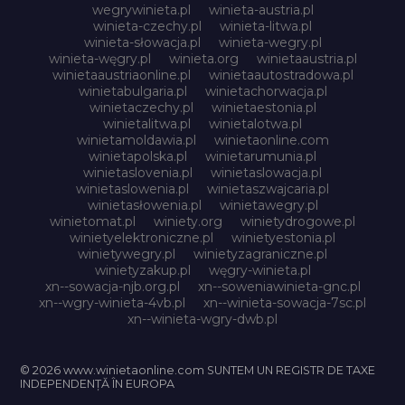
wegrywinieta.pl
winieta-austria.pl
winieta-czechy.pl
winieta-litwa.pl
winieta-słowacja.pl
winieta-wegry.pl
winieta-węgry.pl
winieta.org
winietaaustria.pl
winietaaustriaonline.pl
winietaautostradowa.pl
winietabulgaria.pl
winietachorwacja.pl
winietaczechy.pl
winietaestonia.pl
winietalitwa.pl
winietalotwa.pl
winietamoldawia.pl
winietaonline.com
winietapolska.pl
winietarumunia.pl
winietaslovenia.pl
winietaslowacja.pl
winietaslowenia.pl
winietaszwajcaria.pl
winietasłowenia.pl
winietawegry.pl
winietomat.pl
winiety.org
winietydrogowe.pl
winietyelektroniczne.pl
winietyestonia.pl
winietywegry.pl
winietyzagraniczne.pl
winietyzakup.pl
węgry-winieta.pl
xn--sowacja-njb.org.pl
xn--soweniawinieta-gnc.pl
xn--wgry-winieta-4vb.pl
xn--winieta-sowacja-7sc.pl
xn--winieta-wgry-dwb.pl
© 2026 www.winietaonline.com SUNTEM UN REGISTR DE TAXE
INDEPENDENȚĂ ÎN EUROPA