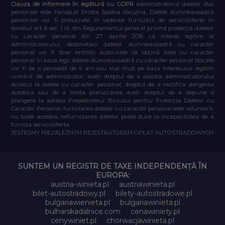
Clauza de informare în legătură cu GDPR
administratorul datelor dvs.
personale este Feniqs.pl Prosta Spółka Akcyjna. Datele dumneavoastră
personale vor fi prelucrate în vederea furnizării de servicii/oferte în
temeiul art. 6 sec. 1 lit. din Regulamentul general privind protecția datelor
cu caracter personal din 27 aprilie 2016 ca interes legitim al
administratorului, destinatarii datelor dumneavoastră cu caracter
personal vor fi doar entități autorizate să obțină date cu caracter
personal în baza legii, datele dumneavoastră cu caracter personal stocate
vor fi pe o perioadă de 5 ani sau mai mult pe baza interesului legitim
urmărit de administrator, aveți dreptul de a solicita administratorului
accesul la datele cu caracter personal, dreptul de a rectifica ștergerea
acestora sau de a limita prelucrarea, aveți dreptul de a depune o
plângere la adresa Președintelui Biroului pentru Protecția Datelor cu
Caracter Personal, furnizarea datelor cu caracter personal este voluntară,
cu toate acestea, nefurnizarea datelor poate duce la incapacitatea de a
furniza servicii/oferta.
JESTEŚMY NIEZALEŻNYM REJESTRATOREM OPŁAT AUTOSTRADOWYCH
SUNTEM UN REGISTR DE TAXE INDEPENDENȚĂ ÎN
EUROPA:
austria-winieta.pl
austriawinieta.pl
bilet-autostradowy.pl
bilety-autostradowe.pl
bulgariawienieta.pl
bulgariawinieta.pl
bulharskadalnice.com
cenawiniety.pl
cenywiniet.pl
chorwacjawinieta.pl