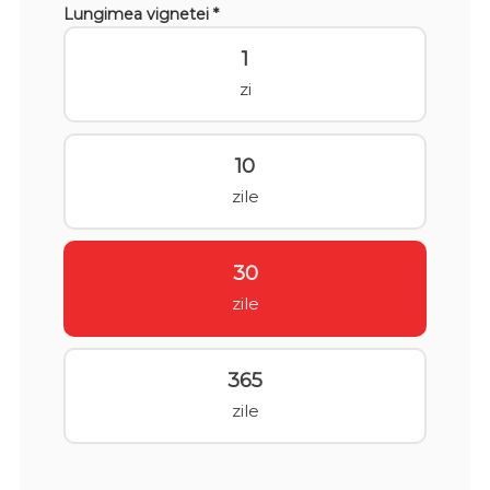
Lungimea vignetei *
1
zi
10
zile
30
zile
365
zile