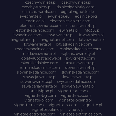
czechy-winieta.pl
czechywinieta.pl
czechywiniety.pl
dalnicnipoplatky.com
dalnicniznamka.eu
digital-vignette.de
e-vignette.pl
e-winieta.eu
edalnice.org
edalnice.pl
electronicavinieta.com
electroniceviniete.com
estoniawinieta.pl
estonskadalnice.com
ewinieta.pl
info365.pl
litvadalnice.com
litwa-winieta.pl
litwawinieta.pl
livignotunel.pl
livignotunnel.com
lotvawinieta.pl
lotwawinieta.pl
lotysskadalnice.com
madarskadalnice.com
moldavskadalnice.com
moldawiawinieta.pl
najtanszewiniety.pl
oplatyautostradowe.pl
pl-vignette.com
rakouskadalnice.com
rumuniawinieta.pl
rumunskadalnice.com
sloveniawinieta.pl
slovenskadalnice.com
slovinskadalnice.com
slowacja-winieta.pl
slowacjawinieta.pl
sloweniawinieta.pl
svycarskadalnice.com
szwajcariawinieta.pl
słoweniawinieta.pl
tunellivigno.pl
vignette-at.com
vignette-bg.com
vignette-cz.com
vignette-pl.com
vignette-poland.pl
vignette-ro.com
vignette-si.com
vignette.pl
vignettepoland.pl
vinetki.pl
vinietaelectronica.com
vinieteelectronice.com