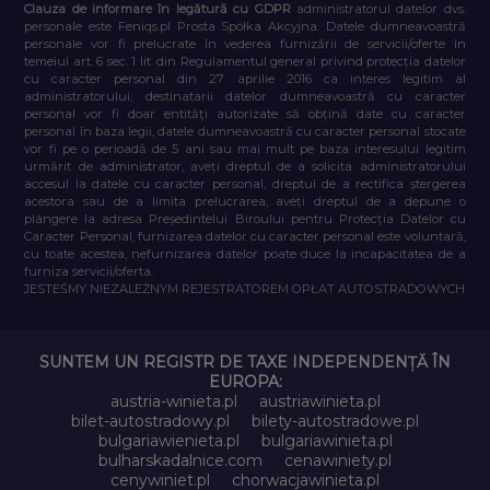
Clauza de informare în legătură cu GDPR
administratorul datelor dvs.
personale este Feniqs.pl Prosta Spółka Akcyjna. Datele dumneavoastră
personale vor fi prelucrate în vederea furnizării de servicii/oferte în
temeiul art. 6 sec. 1 lit. din Regulamentul general privind protecția datelor
cu caracter personal din 27 aprilie 2016 ca interes legitim al
administratorului, destinatarii datelor dumneavoastră cu caracter
personal vor fi doar entități autorizate să obțină date cu caracter
personal în baza legii, datele dumneavoastră cu caracter personal stocate
vor fi pe o perioadă de 5 ani sau mai mult pe baza interesului legitim
urmărit de administrator, aveți dreptul de a solicita administratorului
accesul la datele cu caracter personal, dreptul de a rectifica ștergerea
acestora sau de a limita prelucrarea, aveți dreptul de a depune o
plângere la adresa Președintelui Biroului pentru Protecția Datelor cu
Caracter Personal, furnizarea datelor cu caracter personal este voluntară,
cu toate acestea, nefurnizarea datelor poate duce la incapacitatea de a
furniza servicii/oferta.
JESTEŚMY NIEZALEŻNYM REJESTRATOREM OPŁAT AUTOSTRADOWYCH
SUNTEM UN REGISTR DE TAXE INDEPENDENȚĂ ÎN
EUROPA:
austria-winieta.pl
austriawinieta.pl
bilet-autostradowy.pl
bilety-autostradowe.pl
bulgariawienieta.pl
bulgariawinieta.pl
bulharskadalnice.com
cenawiniety.pl
cenywiniet.pl
chorwacjawinieta.pl