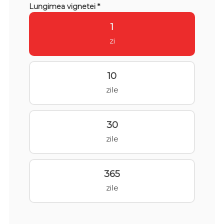
Lungimea vignetei *
1
zi
10
zile
30
zile
365
zile