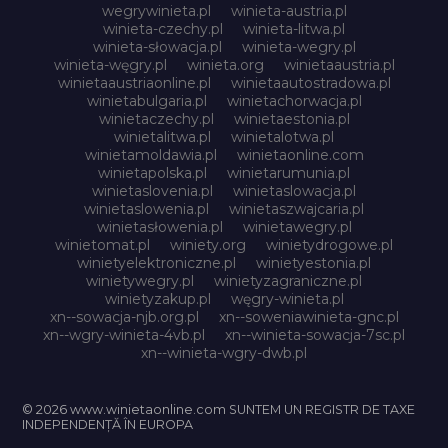
wegrywinieta.pl
winieta-austria.pl
winieta-czechy.pl
winieta-litwa.pl
winieta-słowacja.pl
winieta-wegry.pl
winieta-węgry.pl
winieta.org
winietaaustria.pl
winietaaustriaonline.pl
winietaautostradowa.pl
winietabulgaria.pl
winietachorwacja.pl
winietaczechy.pl
winietaestonia.pl
winietalitwa.pl
winietalotwa.pl
winietamoldawia.pl
winietaonline.com
winietapolska.pl
winietarumunia.pl
winietaslovenia.pl
winietaslowacja.pl
winietaslowenia.pl
winietaszwajcaria.pl
winietasłowenia.pl
winietawegry.pl
winietomat.pl
winiety.org
winietydrogowe.pl
winietyelektroniczne.pl
winietyestonia.pl
winietywegry.pl
winietyzagraniczne.pl
winietyzakup.pl
węgry-winieta.pl
xn--sowacja-njb.org.pl
xn--soweniawinieta-gnc.pl
xn--wgry-winieta-4vb.pl
xn--winieta-sowacja-7sc.pl
xn--winieta-wgry-dwb.pl
© 2026 www.winietaonline.com SUNTEM UN REGISTR DE TAXE
INDEPENDENȚĂ ÎN EUROPA