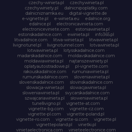
czechy-winieta.pl
czechywinieta.pl
czechywiniety.pl
dalnicnipoplatky.com
dalnicniznamka.eu
digital-vignette.de
e-vignette.pl
e-winieta.eu
edalnice.org
edalnice.pl
electronicavinieta.com
electroniceviniete.com
estoniawinieta.pl
estonskadalnice.com
ewinieta.pl
info365.pl
litvadalnice.com
litwa-winieta.pl
litwawinieta.pl
livignotunel.pl
livignotunnel.com
lotvawinieta.pl
lotwawinieta.pl
lotysskadalnice.com
madarskadalnice.com
moldavskadalnice.com
moldawiawinieta.pl
najtanszewiniety.pl
oplatyautostradowe.pl
pl-vignette.com
rakouskadalnice.com
rumuniawinieta.pl
rumunskadalnice.com
sloveniawinieta.pl
slovenskadalnice.com
slovinskadalnice.com
slowacja-winieta.pl
slowacjawinieta.pl
sloweniawinieta.pl
svycarskadalnice.com
szwajcariawinieta.pl
słoweniawinieta.pl
tunellivigno.pl
vignette-at.com
vignette-bg.com
vignette-cz.com
vignette-pl.com
vignette-poland.pl
vignette-ro.com
vignette-si.com
vignette.pl
vignettepoland.pl
vinetki.pl
vinietaelectronica.com
vinieteelectronice.com