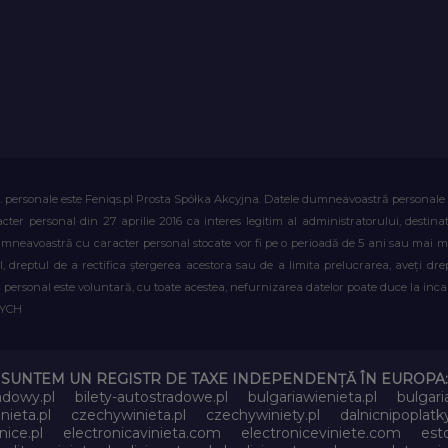
. personale este Feniqs.pl Prosta Spółka Akcyjna. Datele dumneavoastră personale vor 
acter personal din 27 aprilie 2016 ca interes legitim al administratorului, destin
dumneavoastră cu caracter personal stocate vor fi pe o perioadă de 5 ani sau mai mu
al, dreptul de a rectifica ștergerea acestora sau de a limita prelucrarea, aveți d
personal este voluntară, cu toate acestea, nefurnizarea datelor poate duce la incapa
WYCH
SUNTEM UN REGISTR DE TAXE INDEPENDENȚĂ ÎN EUROPA:
adowy.pl
bilety-autostradowe.pl
bulgariawienieta.pl
bulgari
nieta.pl
czechywinieta.pl
czechywiniety.pl
dalnicnipoplat
nice.pl
electronicavinieta.com
electroniceviniete.com
esto