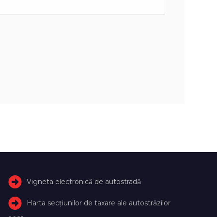
Vigneta electronică de autostradă
Harta secțiunilor de taxare ale autostrăzilor