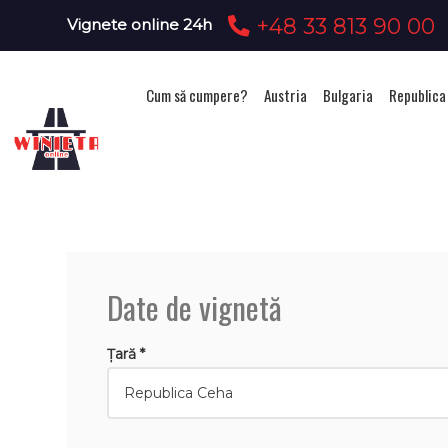
+48 33 813 90 00
Vignete online 24h
Cum să cumpere?
Austria
Bulgaria
Republica
Achizi
Date de vignetă
Țară *