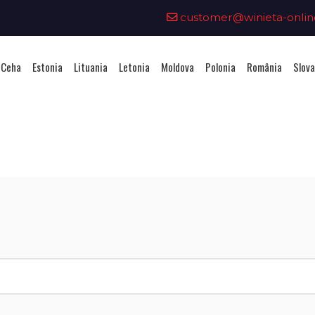
customer@winieta-onlin
 Ceha
Estonia
Lituania
Letonia
Moldova
Polonia
România
Slova
ționarea unei vignete - Republi