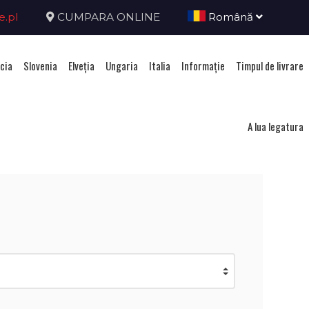
e.pl
CUMPARA ONLINE
Română
cia
Slovenia
Elveţia
Ungaria
Italia
Informație
Timpul de livrare
ca Ceha
A lua legatura