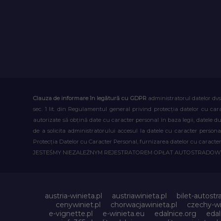
Clauza de informare în legătură cu GDPR
administratorul datelor dvs
sec. 1 lit. din Regulamentul general privind protecția datelor cu car
autorizate să obțină date cu caracter personal în baza legii, datele 
de a solicita administratorului accesul la datele cu caracter person
Protecția Datelor cu Caracter Personal, furnizarea datelor cu caracter 
JESTEŚMY NIEZALEŻNYM REJESTRATOREM OPŁAT AUTOSTRADO
austria-winieta.pl
austriawinieta.pl
bilet-autostr
cenywiniet.pl
chorwacjawinieta.pl
czechy-wi
e-vignette.pl
e-winieta.eu
edalnice.org
edal