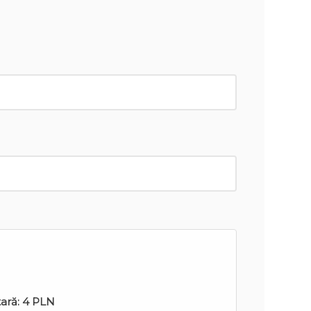
tară:
4 PLN