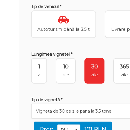
Tip de vehicul *
Autoturism până la 3,5 t
Livrare 
Lungimea vignetei *
1
10
30
365
zi
zile
zile
zile
Tip de vignetă *
Preț:
101 PLN