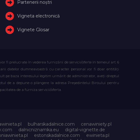
Partenerii noștri
Vigneta electronică
Vignete Glosar
fi prelucrate în vederea furnizării de servicii/oferte în temeiul art. 6
atarii datelor dumneavoastră cu caracter personal vor fi doar entități
lt pe baza interesului legitim urmărit de administrator, aveți dreptul
reptul de a depune o plângere la adresa Președintelui Biroului pentru
citatea de a furniza servicii/oferta.
awinieta.pl
bulharskadalnice.com
cenawiniety.pl
ky.com
dalnicniznamka.eu
digital-vignette.de
niawinieta.pl
estonskadalnice.com
ewinieta.pl