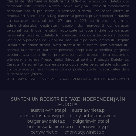
Clauza de informare în legătură cu GDPR
administratorul datelor dvs.
personale este Feniqs.pl Prosta Spółka Akcyjna. Datele dumneavoastră
personale vor fi prelucrate în vederea furnizării de servicii/oferte în
temeiul art. 6 sec. 1 lit. din Regulamentul general privind protecția datelor
cu caracter personal din 27 aprilie 2016 ca interes legitim al
administratorului, destinatarii datelor dumneavoastră cu caracter
personal vor fi doar entități autorizate să obțină date cu caracter
personal în baza legii, datele dumneavoastră cu caracter personal stocate
vor fi pe o perioadă de 5 ani sau mai mult pe baza interesului legitim
urmărit de administrator, aveți dreptul de a solicita administratorului
accesul la datele cu caracter personal, dreptul de a rectifica ștergerea
acestora sau de a limita prelucrarea, aveți dreptul de a depune o
plângere la adresa Președintelui Biroului pentru Protecția Datelor cu
Caracter Personal, furnizarea datelor cu caracter personal este voluntară,
cu toate acestea, nefurnizarea datelor poate duce la incapacitatea de a
furniza servicii/oferta.
JESTEŚMY NIEZALEŻNYM REJESTRATOREM OPŁAT AUTOSTRADOWYCH
SUNTEM UN REGISTR DE TAXE INDEPENDENȚĂ ÎN
EUROPA:
austria-winieta.pl
austriawinieta.pl
bilet-autostradowy.pl
bilety-autostradowe.pl
bulgariawienieta.pl
bulgariawinieta.pl
bulharskadalnice.com
cenawiniety.pl
cenywiniet.pl
chorwacjawinieta.pl