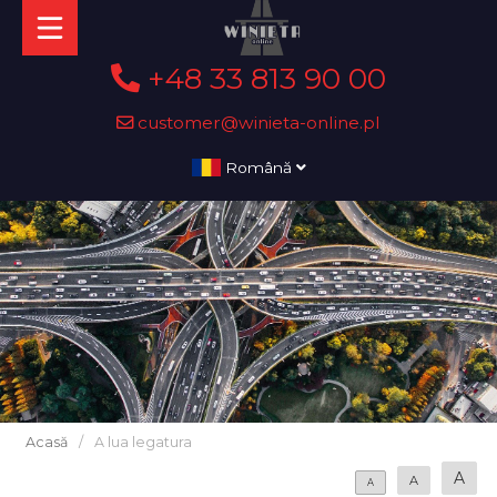
+48 33 813 90 00
customer@winieta-online.pl
Română
Acasă
/
A lua legatura
A
A
A