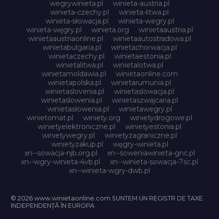
wegrywinieta.pl
winieta-austria.pl
winieta-czechy.pl
winieta-litwa.pl
winieta-słowacja.pl
winieta-wegry.pl
winieta-węgry.pl
winieta.org
winietaaustria.pl
winietaaustriaonline.pl
winietaautostradowa.pl
winietabulgaria.pl
winietachorwacja.pl
winietaczechy.pl
winietaestonia.pl
winietalitwa.pl
winietalotwa.pl
winietamoldawia.pl
winietaonline.com
winietapolska.pl
winietarumunia.pl
winietaslovenia.pl
winietaslowacja.pl
winietaslowenia.pl
winietaszwajcaria.pl
winietasłowenia.pl
winietawegry.pl
winietomat.pl
winiety.org
winietydrogowe.pl
winietyelektroniczne.pl
winietyestonia.pl
winietywegry.pl
winietyzagraniczne.pl
winietyzakup.pl
węgry-winieta.pl
xn--sowacja-njb.org.pl
xn--soweniawinieta-gnc.pl
xn--wgry-winieta-4vb.pl
xn--winieta-sowacja-7sc.pl
xn--winieta-wgry-dwb.pl
© 2026 www.winietaonline.com SUNTEM UN REGISTR DE TAXE
INDEPENDENȚĂ ÎN EUROPA