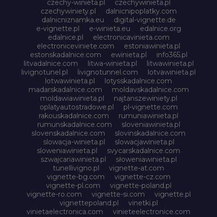
czechy-winieta.pl
czechywinieta.pl
czechywiniety.pl
dalnicnipoplatky.com
dalnicniznamka.eu
digital-vignette.de
e-vignette.pl
e-winieta.eu
edalnice.org
edalnice.pl
electronicavinieta.com
electroniceviniete.com
estoniawinieta.pl
estonskadalnice.com
ewinieta.pl
info365.pl
litvadalnice.com
litwa-winieta.pl
litwawinieta.pl
livignotunel.pl
livignotunnel.com
lotvawinieta.pl
lotwawinieta.pl
lotysskadalnice.com
madarskadalnice.com
moldavskadalnice.com
moldawiawinieta.pl
najtanszewiniety.pl
oplatyautostradowe.pl
pl-vignette.com
rakouskadalnice.com
rumuniawinieta.pl
rumunskadalnice.com
sloveniawinieta.pl
slovenskadalnice.com
slovinskadalnice.com
slowacja-winieta.pl
slowacjawinieta.pl
sloweniawinieta.pl
svycarskadalnice.com
szwajcariawinieta.pl
słoweniawinieta.pl
tunellivigno.pl
vignette-at.com
vignette-bg.com
vignette-cz.com
vignette-pl.com
vignette-poland.pl
vignette-ro.com
vignette-si.com
vignette.pl
vignettepoland.pl
vinetki.pl
vinietaelectronica.com
vinieteelectronice.com