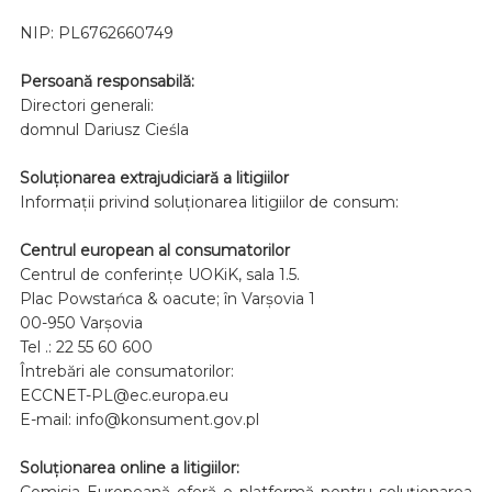
NIP: PL6762660749
Persoană responsabilă:
Directori generali:
domnul Dariusz Cieśla
Soluționarea extrajudiciară a litigiilor
Informații privind soluționarea litigiilor de consum:
Centrul european al consumatorilor
Centrul de conferințe UOKiK, sala 1.5.
Plac Powstańca & oacute; în Varșovia 1
00-950 Varşovia
Tel .: 22 55 60 600
Întrebări ale consumatorilor:
ECCNET-PL@ec.europa.eu
E-mail: info@konsument.gov.pl
Soluționarea online a litigiilor:
Comisia Europeană oferă o platformă pentru soluționarea