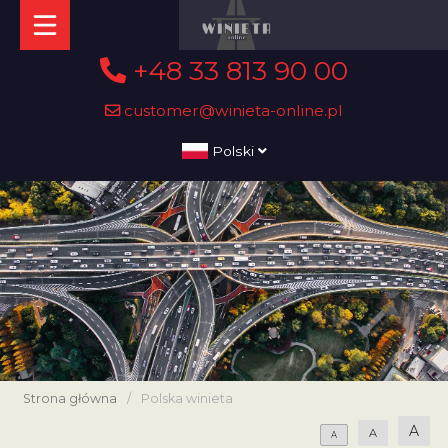
+48 33 813 90 00
customer@winieta-online.pl
Polski
Strona główna
/
Polska winieta
A
A
A