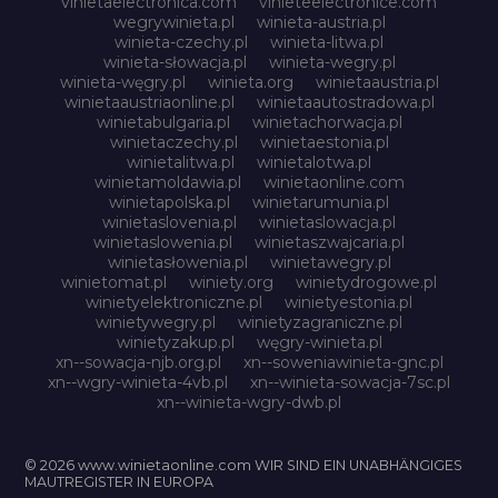
vinietaelectronica.com
vinieteelectronice.com
wegrywinieta.pl
winieta-austria.pl
winieta-czechy.pl
winieta-litwa.pl
winieta-słowacja.pl
winieta-wegry.pl
winieta-węgry.pl
winieta.org
winietaaustria.pl
winietaaustriaonline.pl
winietaautostradowa.pl
winietabulgaria.pl
winietachorwacja.pl
winietaczechy.pl
winietaestonia.pl
winietalitwa.pl
winietalotwa.pl
winietamoldawia.pl
winietaonline.com
winietapolska.pl
winietarumunia.pl
winietaslovenia.pl
winietaslowacja.pl
winietaslowenia.pl
winietaszwajcaria.pl
winietasłowenia.pl
winietawegry.pl
winietomat.pl
winiety.org
winietydrogowe.pl
winietyelektroniczne.pl
winietyestonia.pl
winietywegry.pl
winietyzagraniczne.pl
winietyzakup.pl
węgry-winieta.pl
xn--sowacja-njb.org.pl
xn--soweniawinieta-gnc.pl
xn--wgry-winieta-4vb.pl
xn--winieta-sowacja-7sc.pl
xn--winieta-wgry-dwb.pl
© 2026 www.winietaonline.com WIR SIND EIN UNABHÄNGIGES
MAUTREGISTER IN EUROPA