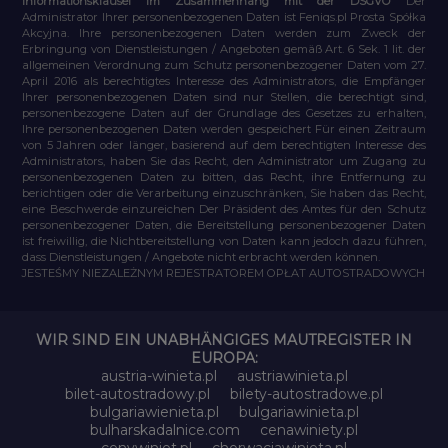
Informationsklausel im Zusammenhang mit der DSGVO
Der
Administrator Ihrer personenbezogenen Daten ist Feniqs.pl Prosta Spółka
Akcyjna. Ihre personenbezogenen Daten werden zum Zweck der
Erbringung von Dienstleistungen / Angeboten gemäß Art. 6 Sek. 1 lit. der
allgemeinen Verordnung zum Schutz personenbezogener Daten vom 27.
April 2016 als berechtigtes Interesse des Administrators, die Empfänger
Ihrer personenbezogenen Daten sind nur Stellen, die berechtigt sind,
personenbezogene Daten auf der Grundlage des Gesetzes zu erhalten,
Ihre personenbezogenen Daten werden gespeichert Für einen Zeitraum
von 5 Jahren oder länger, basierend auf dem berechtigten Interesse des
Administrators, haben Sie das Recht, den Administrator um Zugang zu
personenbezogenen Daten zu bitten, das Recht, ihre Entfernung zu
berichtigen oder die Verarbeitung einzuschränken, Sie haben das Recht,
eine Beschwerde einzureichen Der Präsident des Amtes für den Schutz
personenbezogener Daten, die Bereitstellung personenbezogener Daten
ist freiwillig, die Nichtbereitstellung von Daten kann jedoch dazu führen,
dass Dienstleistungen / Angebote nicht erbracht werden können.
JESTEŚMY NIEZALEŻNYM REJESTRATOREM OPŁAT AUTOSTRADOWYCH
WIR SIND EIN UNABHÄNGIGES MAUTREGISTER IN
EUROPA:
austria-winieta.pl
austriawinieta.pl
bilet-autostradowy.pl
bilety-autostradowe.pl
bulgariawienieta.pl
bulgariawinieta.pl
bulharskadalnice.com
cenawiniety.pl
cenywiniet.pl
chorwacjawinieta.pl