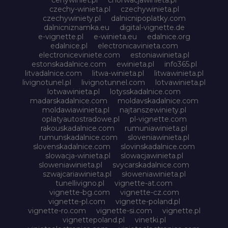
czechy-winieta.pl
czechywinieta.pl
czechywiniety.pl
dalnicnipoplatky.com
dalnicniznamka.eu
digital-vignette.de
e-vignette.pl
e-winieta.eu
edalnice.org
edalnice.pl
electronicavinieta.com
electroniceviniete.com
estoniawinieta.pl
estonskadalnice.com
ewinieta.pl
info365.pl
litvadalnice.com
litwa-winieta.pl
litwawinieta.pl
livignotunel.pl
livignotunnel.com
lotvawinieta.pl
lotwawinieta.pl
lotysskadalnice.com
madarskadalnice.com
moldavskadalnice.com
moldawiawinieta.pl
najtanszewiniety.pl
oplatyautostradowe.pl
pl-vignette.com
rakouskadalnice.com
rumuniawinieta.pl
rumunskadalnice.com
sloveniawinieta.pl
slovenskadalnice.com
slovinskadalnice.com
slowacja-winieta.pl
slowacjawinieta.pl
sloweniawinieta.pl
svycarskadalnice.com
szwajcariawinieta.pl
słoweniawinieta.pl
tunellivigno.pl
vignette-at.com
vignette-bg.com
vignette-cz.com
vignette-pl.com
vignette-poland.pl
vignette-ro.com
vignette-si.com
vignette.pl
vignettepoland.pl
vinetki.pl