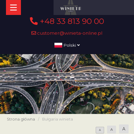
+48 33 813 90 00
customer@winieta-online.pl
Polski
Strona główna
/
Bułgaria winieta
A
A
A