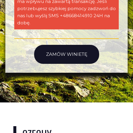
ma wpływu na zawartą transakcję. Jeśli
potrzebujesz szybkiej pomocy zadzwoń do
nas lub wyślij SMS +48668414910 24H na
dobę.
ZAMÓW WINIETĘ