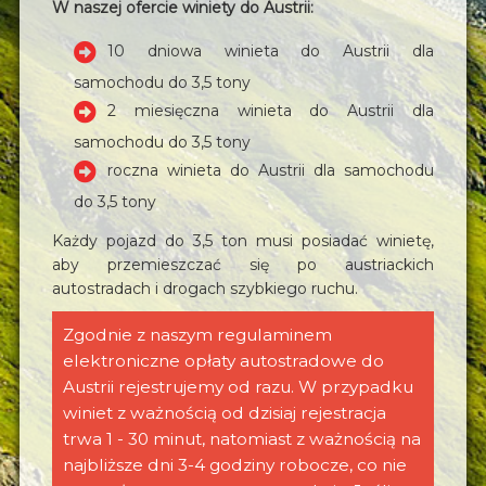
W naszej ofercie winiety do Austrii:
10 dniowa winieta do Austrii dla
samochodu do 3,5 tony
2 miesięczna winieta do Austrii dla
samochodu do 3,5 tony
roczna winieta do Austrii dla samochodu
do 3,5 tony
Każdy pojazd do 3,5 ton musi posiadać winietę,
aby przemieszczać się po austriackich
autostradach i drogach szybkiego ruchu.
Zgodnie z naszym regulaminem
elektroniczne opłaty autostradowe do
Austrii rejestrujemy od razu. W przypadku
winiet z ważnością od dzisiaj rejestracja
trwa 1 - 30 minut, natomiast z ważnością na
najbliższe dni 3-4 godziny robocze, co nie