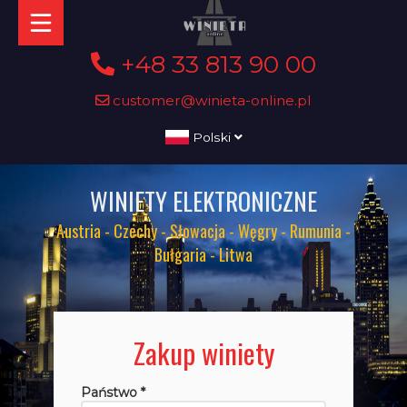
+48 33 813 90 00
customer@winieta-online.pl
Polski
WINIETY ELEKTRONICZNE
Austria - Czechy - Słowacja - Węgry - Rumunia -
Bułgaria - Litwa
Zakup winiety
Państwo *